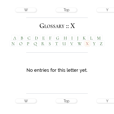
W
Top
Y
Glossary :: X
A
B
C
D
E
F
G
H
I
J
K
L
M
N
O
P
Q
R
S
T
U
V
W
X
Y
Z
No entries for this letter yet.
W
Top
Y